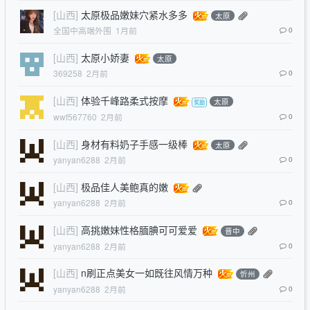
[山西]
太原极品嫩妹穴紧水多多
太原
全国中高端外围
1月前
0
[山西]
太原小娇妻
太原
369258
2月前
0
[山西]
体验千峰路柔式按摩
太原
wwf567760
2月前
0
[山西]
身材有料奶子手感一级棒
太原
yanyan6288
2月前
0
[山西]
极品佳人美鲍真的嫩
yanyan6288
2月前
0
[山西]
高挑嫩妹性格腼腆可可爱爱
晋中
yanyan6288
2月前
0
[山西]
n刷正点美女一如既往风情万种
忻州
yanyan6288
2月前
0