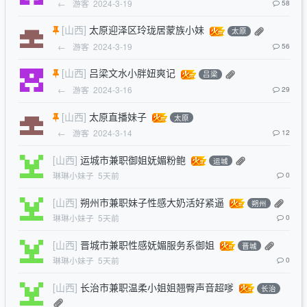
←
游客
2024-3-19
58
[山西]
太原迎泽区玲珑居蒙族小妹
太原
←
游客
2024-3-19
56
[山西]
吕梁文水小胖妞爽记
吕梁
←
游客
2024-3-16
29
[山西]
太原直播妹子
太原
←
游客
2024-3-14
12
[山西]
运城市兼职御姐妩媚粉鲍
运城
琳琳小妹子
5天前
0
[山西]
朔州市兼职妹子性感大奶活好紧逼
朔州
琳琳小妹子
5天前
0
[山西]
晋城市兼职性感妩媚服务系御姐
晋城
琳琳小妹子
5天前
0
[山西]
长治市兼职温柔小姐姐翘臀声音超嗲
长治