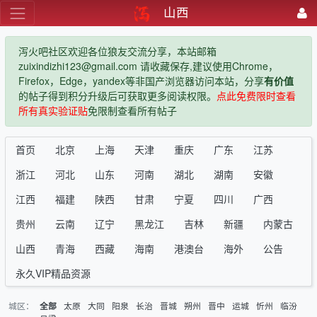
山西
泻火吧社区欢迎各位狼友交流分享，本站邮箱
zuixindizhi123@gmail.com 请收藏保存,建议使用Chrome，
Firefox，Edge，yandex等非国产浏览器访问本站，分享
有价值
的帖子得到积分升级后可获取更多阅读权限。
点此免费限时查看
所有真实验证贴
免限制查看所有帖子
首页
北京
上海
天津
重庆
广东
江苏
浙江
河北
山东
河南
湖北
湖南
安徽
江西
福建
陕西
甘肃
宁夏
四川
广西
贵州
云南
辽宁
黑龙江
吉林
新疆
内蒙古
山西
青海
西藏
海南
港澳台
海外
公告
永久VIP精品资源
城区：
太原
大同
阳泉
长治
晋城
朔州
晋中
运城
忻州
临汾
全部