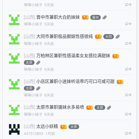
琳琳小妹子
5天前
0
[山西]
晋中市兼职大白奶妹妹
晋中
琳琳小妹子
5天前
0
[山西]
大同市兼职极品御姐性感很纯
大同
琳琳小妹子
6天前
0
[山西]
万柏林区兼职性感温柔女友感拉满甜妹
太原
琳琳小妹子
6天前
0
[山西]
小店区兼职小迷妹听话乖巧可口可咸可甜
太原
琳琳小妹子
6天前
0
[山西]
太原市兼职骚妹水多易喷
太原
琳琳小妹子
6天前
0
[山西]
太远小妖精
太原
447513855
1月前
0