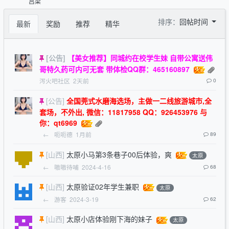
吕梁
排序：
回帖时间
最新
奖励
推荐
精华
[公告]
【美女推荐】同城约在校学生妹 自带公寓送伟
哥特久药可内可无套 带体检QQ群：465160897
泻火吧社区
2天前
0
[公告]
全国莞式水磨海选场，主做一二线旅游城市,全
套场，不外出, 微信：11817958 QQ：926453976 与
你：qt6969
←
呃呃德
1月前
89
[山西]
太原小马第3条巷子00后体验，爽
太原
←
嗷嗷待哺
2024-4-16
68
[山西]
太原验证02年学生兼职
太原
←
游客
2024-3-19
62
[山西]
太原小店体验刚下海的妹子
太原