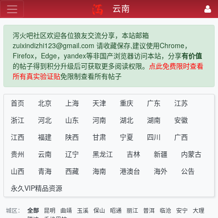
云南
泻火吧社区欢迎各位狼友交流分享，本站邮箱
zuixindizhi123@gmail.com 请收藏保存,建议使用Chrome，
Firefox，Edge，yandex等非国产浏览器访问本站，分享
有价值
的帖子得到积分升级后可获取更多阅读权限。
点此免费限时查看
所有真实验证贴
免限制查看所有帖子
首页
北京
上海
天津
重庆
广东
江苏
浙江
河北
山东
河南
湖北
湖南
安徽
江西
福建
陕西
甘肃
宁夏
四川
广西
贵州
云南
辽宁
黑龙江
吉林
新疆
内蒙古
山西
青海
西藏
海南
港澳台
海外
公告
永久VIP精品资源
城区：
昆明
曲靖
玉溪
保山
昭通
丽江
普洱
临沧
安宁
大理
全部