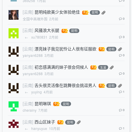
369258
1月前
0
[云南]
昆明纯欲美少女体验绝佳
昆明
全国中高端外围
2月前
0
[云南]
风骚浪大长腿
昆明
←
xu780831
2月前
3
[云南]
漂亮妹子我见犹怜让人很有征服欲
昆明
yanyan6288
3月前
0
[云南]
初恋感满满的妹子很会伺候人
玉溪
yanyan6288
3月前
0
[云南]
舌头很灵活像在跳舞很会挑逗男人
昆明
←
yuying
4月前
1
[云南]
昆明琳琪
昆明
cherainy
7月前
0
[云南]
西山区妹子
昆明
←
hanyuyue
10月前
1