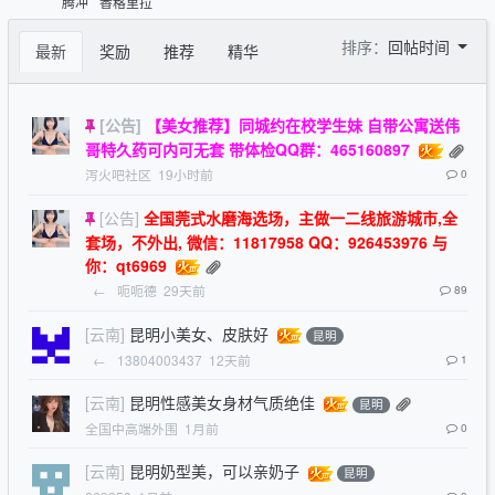
腾冲
香格里拉
排序：
回帖时间
最新
奖励
推荐
精华
[公告]
【美女推荐】同城约在校学生妹 自带公寓送伟
哥特久药可内可无套 带体检QQ群：465160897
泻火吧社区
19小时前
0
[公告]
全国莞式水磨海选场，主做一二线旅游城市,全
套场，不外出, 微信：11817958 QQ：926453976 与
你：qt6969
←
呃呃德
29天前
89
[云南]
昆明小美女、皮肤好
昆明
←
13804003437
12天前
1
[云南]
昆明性感美女身材气质绝佳
昆明
全国中高端外围
1月前
0
[云南]
昆明奶型美，可以亲奶子
昆明