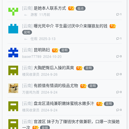
[云南]
是她本人联系方式
临沧
←
游客
11月前
1
[云南]
曝光死中介 平生最讨厌中介来赚狼友的钱
昆明
←
任瑕
2025-3-13
1
[云南]
昆明熟妇
昆明
baoer77789
2024-10-20
0
[云南]
大胸肥臀后入操的真爽
昆明
楼凤收录员
2024-9-26
0
[云南]
有颜值有情调的极品尤物
昆明
万兽鸡为首
2024-9-24
0
[云南]
盘龙区清纯兼职嫩妹蜜桃水嫩多汁
昆明
楼凤收录员
2024-9-24
0
[云南]
官渡区 妹子为了赚钱快才做兼职，口爆一次操她
一次
昆明